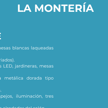
LA MONTERÍA
E
 mesas blancas laqueadas
iados).
s LED, jardineras, mesas
ra metálica dorada tipo
.
ejos, iluminación, tres