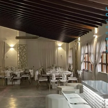
C
u
s