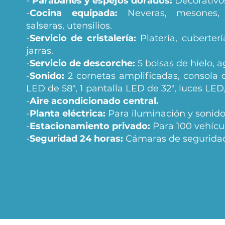
-
Parabanes y espejos dorados:
Decorativos
-
Cocina equipada:
Neveras, mesones, 
salseras, utensilios.
-
Servicio de cristalería:
Platería, cuberterí
jarras.
-
Servicio de descorche:
5 bolsas de hielo, a
-
Sonido:
2 cornetas amplificadas, consola 
LED de 58", 1 pantalla LED de 32", luces LED
-
Aire acondicionado central.
-
Planta eléctrica:
Para iluminación y sonido
-
Estacionamiento privado:
Para 100 vehícu
-
Seguridad 24 horas:
Cámaras de seguridad,