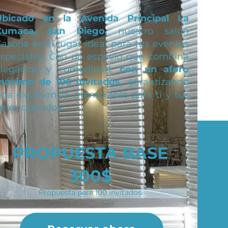
Ubicado en la Avenida Principal La
Cumaca, San Diego,
nuestro salón
asona es el lugar ideal para tus eventos
especiales. Con un espacio que combina
elegancia y comodidad,
con un aforo
máximo de 100 invitados,
garantizando
na experiencia memorable para ti y tus
eres queridos.
PROPUESTA BASE
300$
Propuesta para 100 invitados