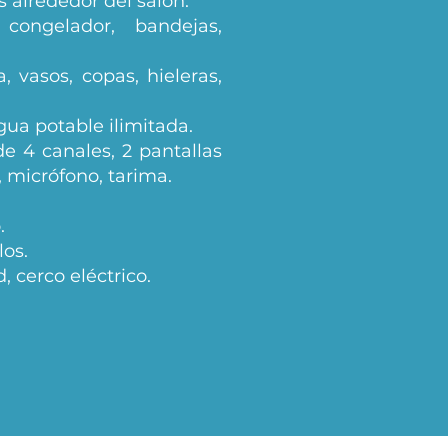
 alrededor del salón.
congelador, bandejas,
a, vasos, copas, hieleras,
gua potable ilimitada.
de 4 canales, 2 pantallas
, micrófono, tarima.
.
los.
 cerco eléctrico.