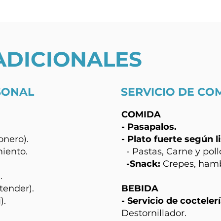
ADICIONALES
SONAL
SERVICIO DE CO
COMIDA
- Pasapalos.
onero).
- Plato fuerte según l
iento.
- Pastas, Carne y poll
-Snack:
Crepes, hamb
.
tender).
BEBIDA
).
- Servicio de coctelerí
Destornillador.